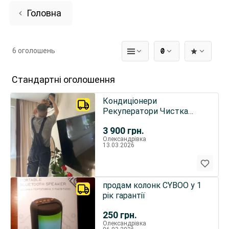
Головна
6 оголошень
₴
Стандартні оголошення
Кондиціонери
Рекуператори Чистка
кондиціонера Монтаж
3 900
грн.
кондиціонера
Олександрівка
13.03.2026
продам колонк CYBOO у 1
рік гарантії
250
грн.
Олександрівка