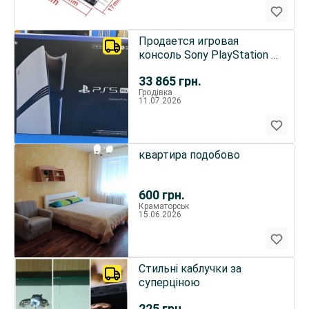
Продается игровая
консоль Sony PlayStation 5
Pro (PS5 Pro) 2 ТБ + 2
33 865
грн.
контроллера DualSense
Гродівка
11.07.2026
квартира подобово
600
грн.
Краматорськ
15.06.2026
Стильні каблучки за
суперціною
225
грн.