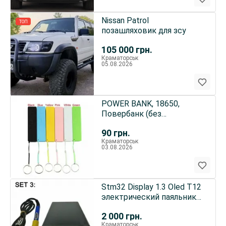
Nissan Patrol
ТОП
позашляховик для зсу
105 000
грн.
Краматорськ
05.08.2026
POWER BANK, 18650,
Повербанк (без
аккумуляторов) 1-6 шт
90
грн.
аккумуляторов
Краматорськ
03.08.2026
Stm32 Display 1.3 Oled T12
электрический паяльник
9501 T12 жало собра
2 000
грн.
Краматорськ