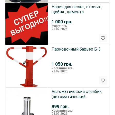
Нория для песка , отсева ,
щебня , цемента
1 000
грн.
Маріуполь
28.07.2026
Парковочный барьер Б-3
1 050
грн.
Костянтинівка
28.07.2026
Автоматический столбик
(автоматический
блокиратор, боллард) FAAC
999
грн.
нж
Костянтинівка
28.07.2026