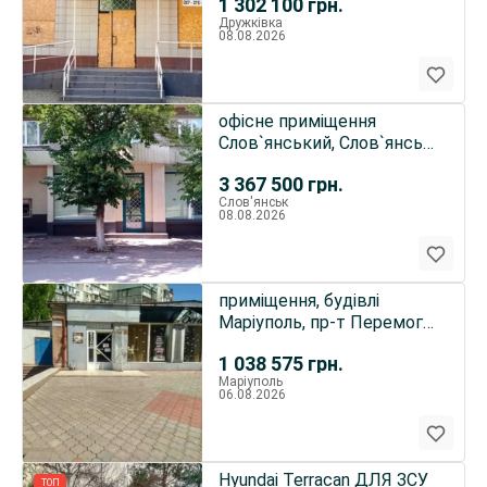
1 302 100
грн.
Дружківка
08.08.2026
офісне приміщення
Слов`янський, Слов`янськ,
Університетська вул. 44
3 367 500
грн.
Слов'янськ
08.08.2026
приміщення, будівлі
Маріуполь, пр-т Перемоги
98
1 038 575
грн.
Маріуполь
06.08.2026
Hyundai Terracan ДЛЯ ЗСУ
ТОП