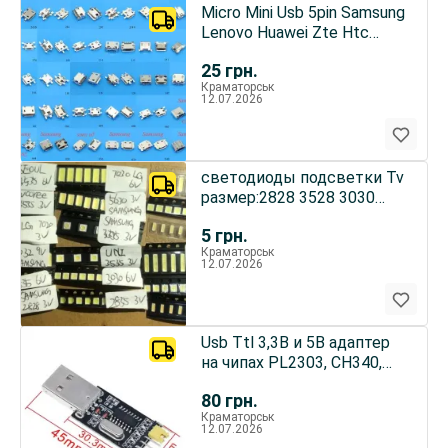
Micro Mini Usb 5pin Samsung
Lenovo Huawei Zte Htc
Meizu Xiaomi
25
грн.
Краматорськ
12.07.2026
светодиоды подсветки Tv
размер:2828 3528 3030
3535 5630 7020 7032
5
грн.
Краматорськ
12.07.2026
Usb Ttl 3,3В и 5В адаптер
на чипах PL2303, CH340,
CP2102
80
грн.
Краматорськ
12.07.2026