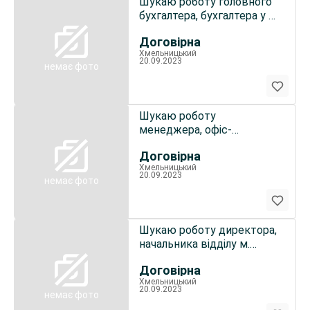
Шукаю роботу головного
бухгалтера, бухгалтера у м.
Хмельницький
Договірна
Хмельницький
20.09.2023
немає фото
Шукаю роботу
менеджера, офіс-
менеджера у м.
Договірна
Хмельницький
Хмельницький
20.09.2023
немає фото
Шукаю роботу директора,
начальника відділу м.
Хмельницький
Договірна
Хмельницький
20.09.2023
немає фото