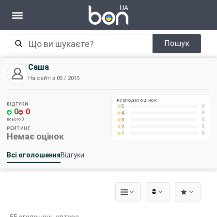
Пошук
Саша
На сайті з 05 / 2015
РОЗПОДІЛ ОЦІНОК
ВІДГУКИ
5
0
0
0
4
0
3
всього 0
0
2
0
РЕЙТИНГ
1
0
Немає оцінок
Всі оголошення
Відгуки
₴