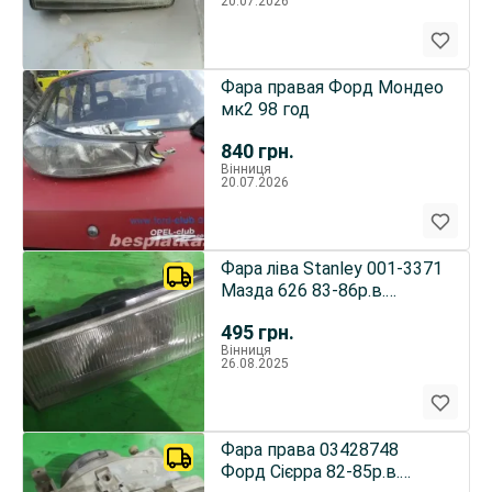
20.07.2026
Фара правая Форд Мондео
мк2 98 год
840
грн.
Вінниця
20.07.2026
Фара ліва Stanley 001-3371
Мазда 626 83-86р.в.
оригінал
495
грн.
Вінниця
26.08.2025
Фара права 03428748
Форд Сієрра 82-85р.в.