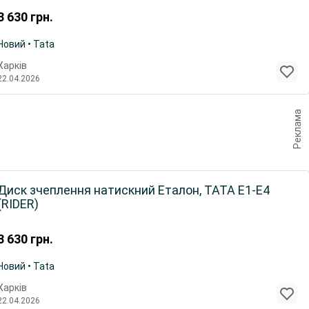
3 630
грн.
Новий • Tata
Харків
22.04.2026
Реклама
Диск зчеплення натискний Еталон, ТАТА Е1-Е4
(RIDER)
3 630
грн.
Новий • Tata
Харків
22.04.2026