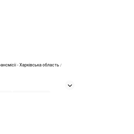
ансмісії - Харківська область
лів
1
Карданні вали
4
ерні трансмісії
1
КПП
2