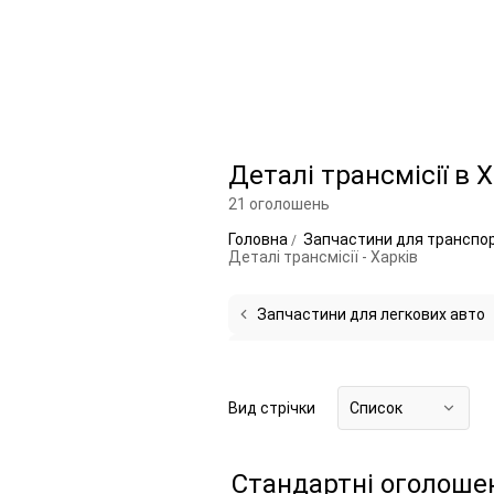
Деталі трансмісії в 
21 оголошень
Головна
Запчастини для транспо
Деталі трансмісії - Харків
Запчастини для легкових авто
Циліндри зчеплення та їх компон
Фланці карданних валів
1
Підши
Вид стрічки
Список
Мости трансмісії
1
Стандартні оголоше