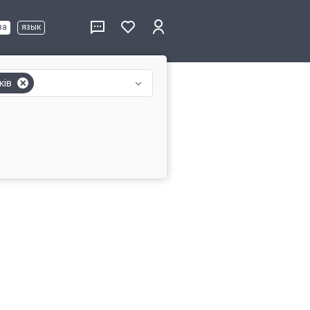
ва
язык
ків