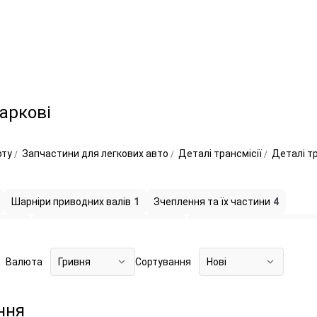
Харкові
рту
Запчастини для легкових авто
Деталі трансмісії
Деталі тр
Шарніри приводних валів
1
Зчеплення та їх частини
4
енти
3
Приводи і троси спідометра
1
Хрестовини карданних ва
пники трансмісії
1
Вилки і штоки перемикання передач
1
Шест
Валюта
Гривня
Сортування
Нові
ння