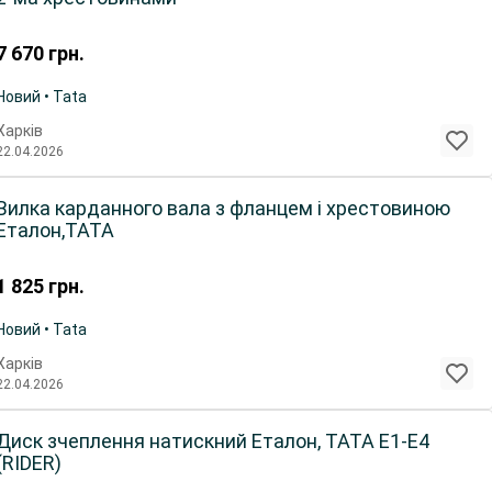
7 670
грн.
Новий • Tata
Харків
22.04.2026
Вилка карданного вала з фланцем і хрестовиною
Еталон,ТАТА
1 825
грн.
Новий • Tata
Харків
22.04.2026
Диск зчеплення натискний Еталон, ТАТА Е1-Е4
(RIDER)