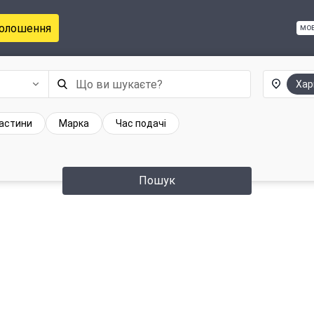
голошення
мо
Хар
частини
Марка
Час подачі
Пошук