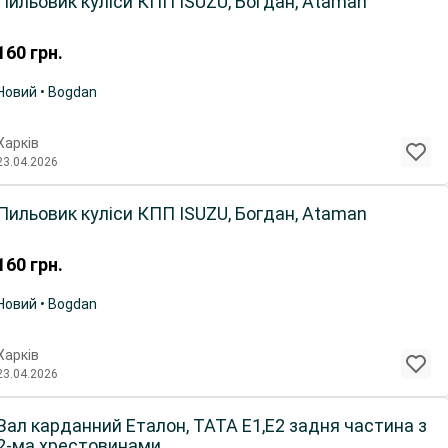
Пильовик куліси КПП ISUZU, Богдан, Ataman
160
грн.
Новий • Bogdan
Харків
23.04.2026
Пильовик куліси КПП ISUZU, Богдан, Ataman
160
грн.
Новий • Bogdan
Харків
23.04.2026
Вал карданний Еталон, ТАТА Е1,Е2 задня частина з
2-ма хрестовинами