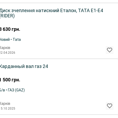
Диск зчеплення натискний Еталон, ТАТА Е1-Е4
(RIDER)
3 630
грн.
Новий • Tata
Харків
22.04.2026
Карданный вал газ 24
1 500
грн.
Б/в • ГАЗ (GAZ)
Харків
15.10.2025