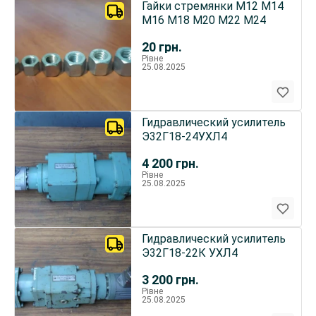
Гайки стремянки М12 М14
М16 М18 М20 М22 М24
20
грн.
Рівне
25.08.2025
Гидравлический усилитель
Э32Г18-24УХЛ4
4 200
грн.
Рівне
25.08.2025
Гидравлический усилитель
Э32Г18-22К УХЛ4
3 200
грн.
Рівне
25.08.2025