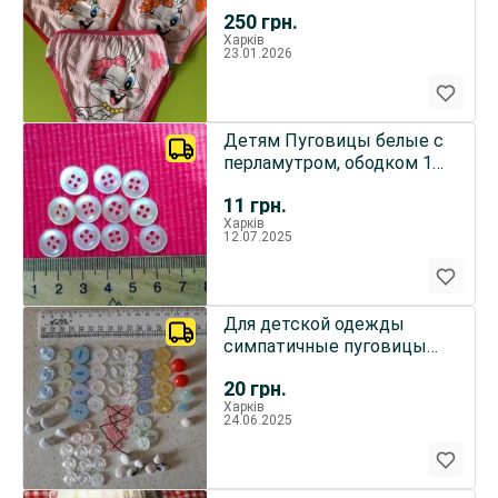
250
грн.
Харків
23.01.2026
Детям Пуговицы белые с
перламутром, ободком 11
штук, д12 мм
11
грн.
Харків
12.07.2025
Для детской одежды
симпатичные пуговицы
разнообразные
20
грн.
Харків
24.06.2025