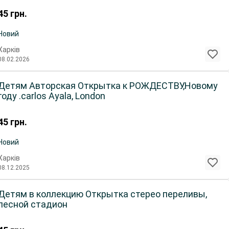
45
грн.
Новий
Харків
08.02.2026
Детям Авторская Открытка к РОЖДЕСТВУ,Новому
году .carlos Ayala, London
45
грн.
Новий
Харків
08.12.2025
Детям в коллекцию Открытка стерео переливы,
лесной стадион