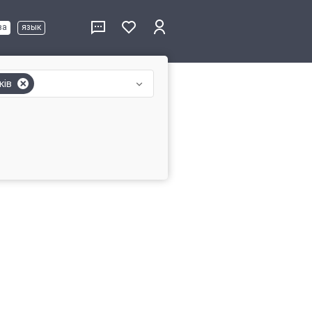
ва
язык
ків