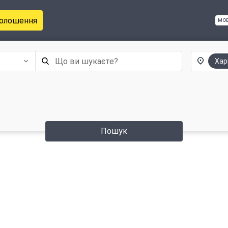
голошення
мо
Хар
Пошук