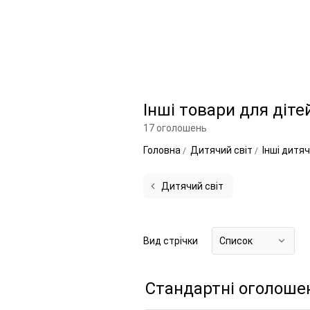
Інші товари для діте
17 оголошень
Головна
Дитячий світ
Інші дитя
Дитячий світ
Вид стрічки
Список
Стандартні оголоше