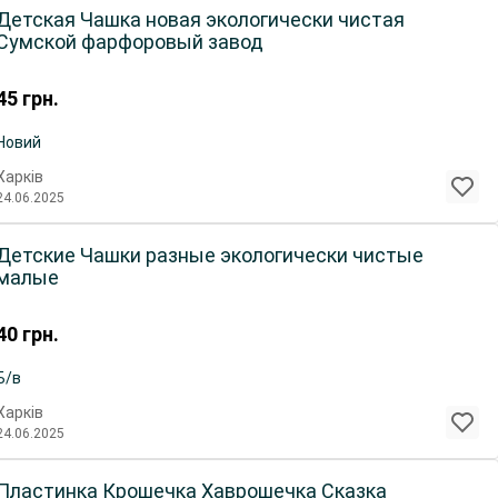
Детская Чашка новая экологически чистая
Сумской фарфоровый завод
45
грн.
Новий
Харків
24.06.2025
Детские Чашки разные экологически чистые
малые
40
грн.
Б/в
Харків
24.06.2025
Пластинка Крошечка Хаврошечка Сказка