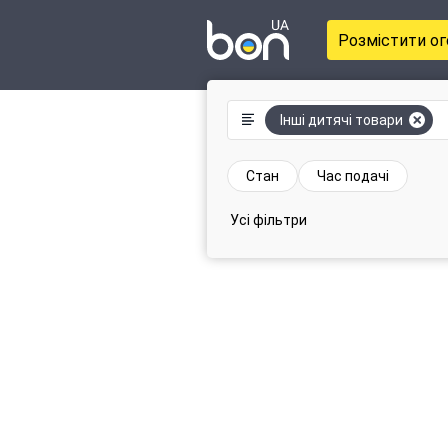
Розмістити о
Інші дитячі товари
Стан
Час подачі
Усі фільтри