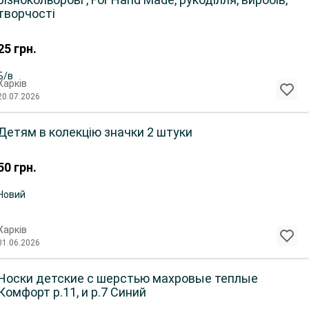
творчості
25
грн.
Б/в
Харків
20.07.2026
Детям в колекцію значки 2 штуки
50
грн.
Новий
Харків
01.06.2026
Носки детские с шерстью махровые теплые
Комфорт р.11, и р.7 Синий