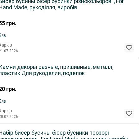
Бисер бусины бісер бусинки різнокольорові , For
Hand Made, рукоділля, виробів
55
грн.
Б/в
Харків
21.07.2026
Камни декоры разные, пришивные, металл,
пластик Для рукоделия, поделок
20
грн.
Б/в
Харків
20.07.2026
Набір бисер бусины бісер бусинки прозорі
різнокольорові , For Hand Made, рукоділля, виробів,