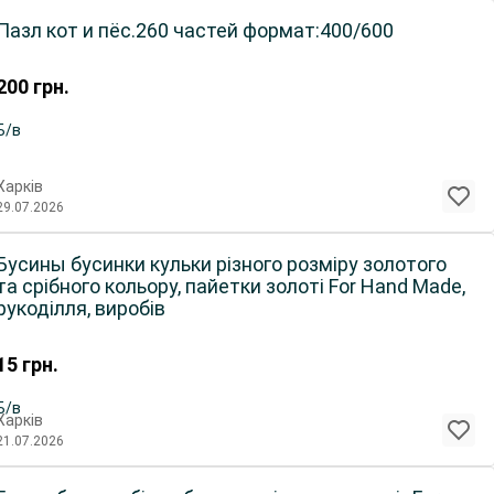
Пазл кот и пёс.260 частей формат:400/600
200
грн.
Б/в
Харків
29.07.2026
Бусины бусинки кульки різного розміру золотого
та срібного кольору, пайетки золоті For Hand Made,
рукоділля, виробів
15
грн.
Б/в
Харків
21.07.2026