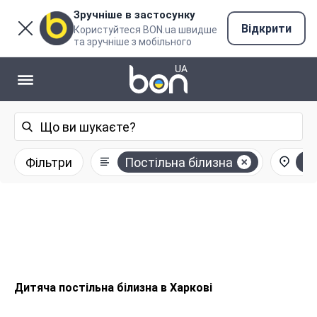
Зручніше в застосунку
Відкрити
Користуйтеся BON.ua швидше
та зручніше з мобільного
Фільтри
Постільна білизна
Ха
Дитяча постільна білизна в Харкові