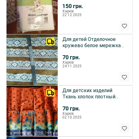
коврик пеленки для
150
грн.
младенцев
Харків
22.12.2025
Для детей Отделочное
кружево белое мережка
хлопок 8 кусков
70
грн.
Харків
24.11.2025
Для детских изделий
Ткань хлопок плотный
забавный рисунок Англия
70
грн.
Харків
02.10.2025