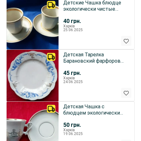
Детские Чашка блюдце
экологически чистые
Городница
40
грн.
Харків
25.06.2025
Детская Тарелка
Барановский фарфоровый
завод начало 70 - 90 гг
45
грн.
Харків
24.06.2025
Детская Чашка с
блюдцем экологически
чистая Барановка
50
грн.
Харків
19.06.2025