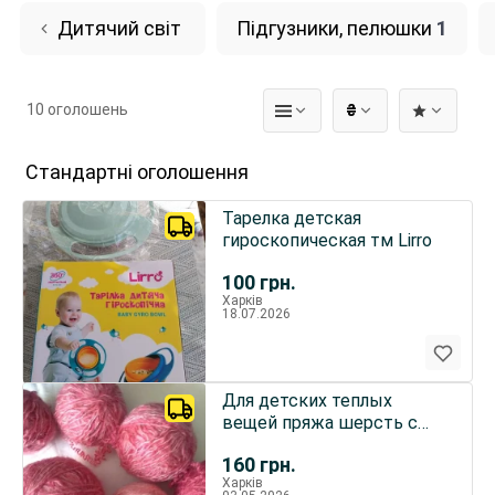
Дитячий світ
Підгузники, пелюшки
1
10 оголошень
₴
Стандартні оголошення
Тарелка детская
гироскопическая тм Lirro
100
грн.
Харків
18.07.2026
Для детских теплых
вещей пряжа шерсть с
мохером розовые тона
160
грн.
320 грамм
Харків