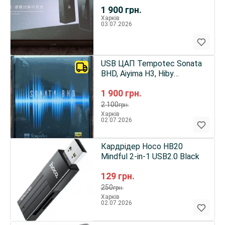
1 900
грн.
Харків
03.07.2026
USB ЦАП Tempotec Sonata
BHD, Aiyima H3, Hiby
FD1,Lightening
1 900
грн.
2 100
грн.
Харків
02.07.2026
Кардрідер Hoco HB20
Mindful 2-in-1 USB2.0 Black
129
грн.
250
грн.
Харків
02.07.2026