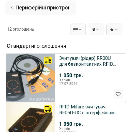
Периферійні пристрої
12 оголошень
₴
Стандартні оголошення
Зчитувач (рідер) RR08U
для безконтактних RFID
карт
1 050
грн.
Харків
17.07.2026
RFID Mifare зчитувач
RF05U-UC с інтерфейсом
USB
1 050
грн.
Харків