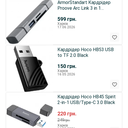
ArmorStandart Кардрідер
Proove Arc Link 3 in 1
(USB3.0+SD Card+MicroSD)
599
грн.
Silver (HBAL00210014)
Харків
17.06.2026
Кардрідер Hoco HB53 USB
to TF 2.0 Black
150
грн.
Харків
16.05.2026
Кардрідер Hoco HB45 Spirit
2-in-1 USB/Type-C 3.0 Black
220
грн.
249
грн.
Харків