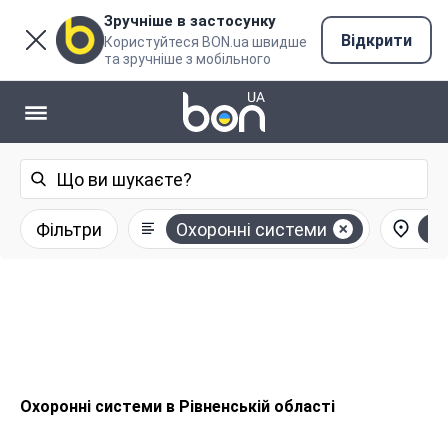
Зручніше в застосунку
Відкрити
Користуйтеся BON.ua швидше
та зручніше з мобільного
Фільтри
Охоронні системи
Рі
Охоронні системи в Рівненській області