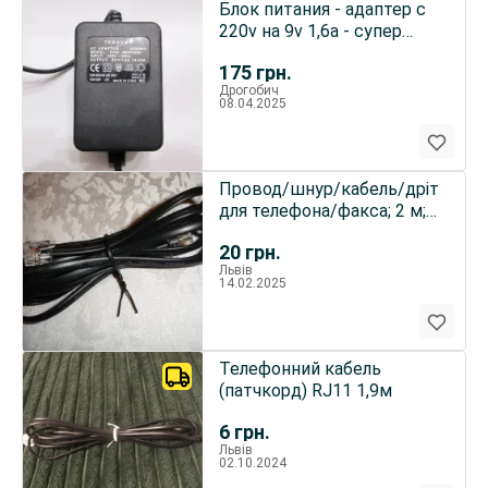
Блок питания - адаптер с
220v на 9v 1,6а - супер
цена
175
грн.
Дрогобич
08.04.2025
Провод/шнур/кабель/дріт
для телефона/факса; 2 м;
чорний; НОВИЙ
20
грн.
Львів
14.02.2025
Телефонний кабель
(патчкорд) RJ11 1,9м
6
грн.
Львів
02.10.2024