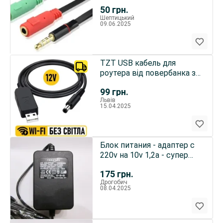
микрофон > ноутбук,
50
грн.
телефон
Шептицький
09.06.2025
TZT USB кабель для
роутера від повербанка з
перетворювачем на 12V
99
грн.
Львів
15.04.2025
Блок питания - адаптер с
220v на 10v 1,2а - супер
цена
175
грн.
Дрогобич
08.04.2025