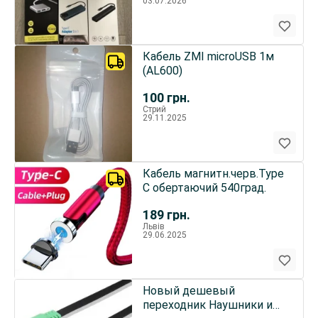
03.07.2026
Кабель ZMI microUSB 1м
(AL600)
100
грн.
Стрий
29.11.2025
Кабель магнитн.черв.Type
C обертаючий 540град.
189
грн.
Львів
29.06.2025
Новый дешевый
переходник Наушники и