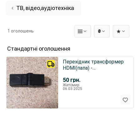
ТВ, відео,аудіотехніка
1 оголошень
₴
Стандартні оголошення
Перехідник трансформер
HDMI(папа) -
HDMI(мама).Адаптер
50
грн.
HDMI.
Житомир
06.03.2025