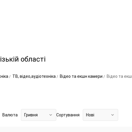
зькій області
хніка
ТВ, відео,аудіотехніка
Відео та екшн камери
Відео та екш
Валюта
Гривня
Сортування
Нові