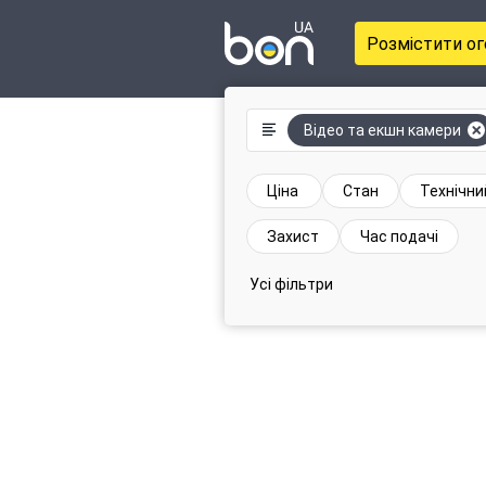
Розмістити о
Відео та екшн камери
Ціна
Стан
Технічни
Захист
Час подачі
Усі фільтри