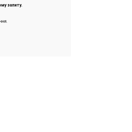
ому запиту.
ння.