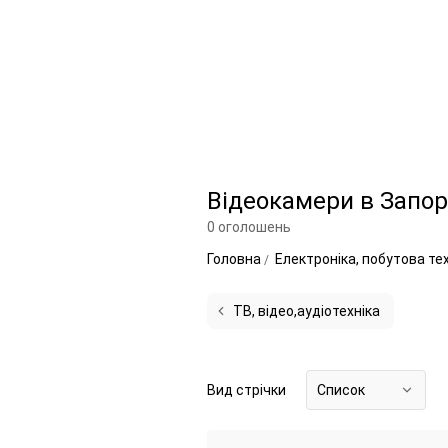
Відеокамери в Запорі
0 оголошень
Головна
Електроніка, побутова те
ТВ, відео,аудіотехніка
Вид стрічки
Список