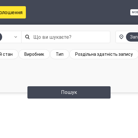
голошення
мо
Зап
й стан
Виробник
Тип
Роздільна здатність запису
Пошук