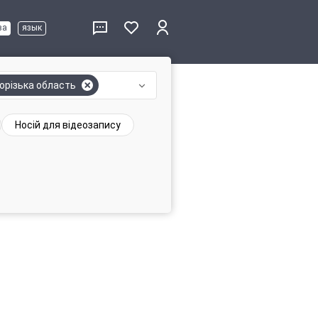
ва
язык
орізька область
Носій для відеозапису