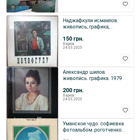
Наджафкули исмаилов.
живопись, графика,
карикатура, шаржи
150
грн.
Харків
24.03.2025
Александр шилов.
живопись. графика. 1979
200
грн.
Харків
24.03.2025
Уманское чудо. софиевка.
фотоальбом. роготченко
а.п.