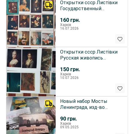
Открытки ссср Листівки
Государственный
Эрмитаж
160
грн.
Харків
16.07.2026
Открытки ссср Листівки
Русская живопись
Художники-
150
грн.
передвижники
Харків
10.07.2026
Новый набор Мосты
Ленинграда, изд-во
Аврора 1985 г.
90
грн.
Харків
09.05.2025