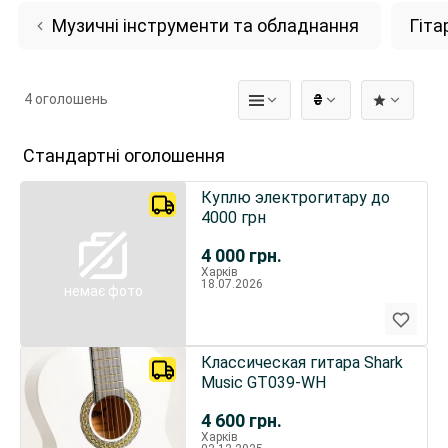
Музичні інструменти та обладнання
Гіта
4 оголошень
₴
Стандартні оголошення
Куплю электрогитару до
4000 грн
4 000
грн.
Харків
18.07.2026
немає фото
Классическая гитара Shark
Music GT039-WH
4 600
грн.
Харків