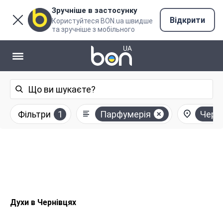
Зручніше в застосунку
Відкрити
Користуйтеся BON.ua швидше
та зручніше з мобільного
Фільтри
1
Парфумерія
Черні
Духи в Чернівцях