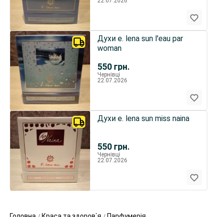
22.07.2026
Духи e. lena sun l'eau par
woman
550
грн.
Чернівці
22.07.2026
Духи e. lena sun miss naina
550
грн.
Чернівці
22.07.2026
Головна
Краса та здоров`я
Парфумерія