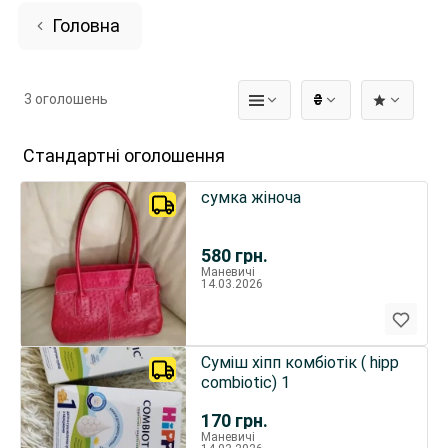
Головна
3 оголошень
₴
Стандартні оголошення
сумка жіноча
580
грн.
Маневичі
14.03.2026
Суміш хіпп комбіотік ( hipp
combiotic) 1
170
грн.
Маневичі