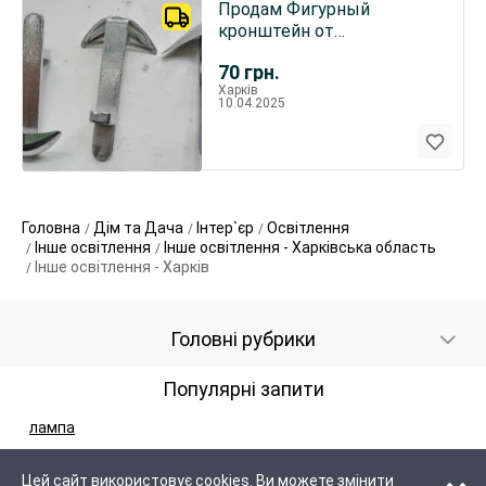
Продам Фигурный
кронштейн от
светильника
70
грн.
Харків
10.04.2025
Головна
Дім та Дача
Інтер`єр
Освітлення
Інше освітлення
Інше освітлення - Харківська область
Інше освітлення - Харків
Головні рубрики
Популярні запити
лампа
Цей сайт використовує cookies. Ви можете змінити