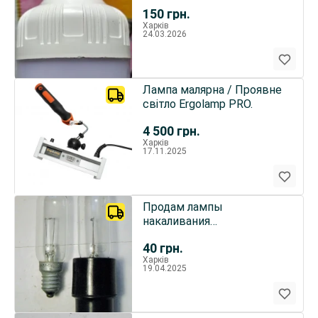
150
грн.
Харків
24.03.2026
Лампа малярна / Проявне
світло Ergolamp PRO.
4 500
грн.
Харків
17.11.2025
Продам лампы
накаливания
кинопрекционные К12-30
40
грн.
12В 30Вт
Харків
19.04.2025