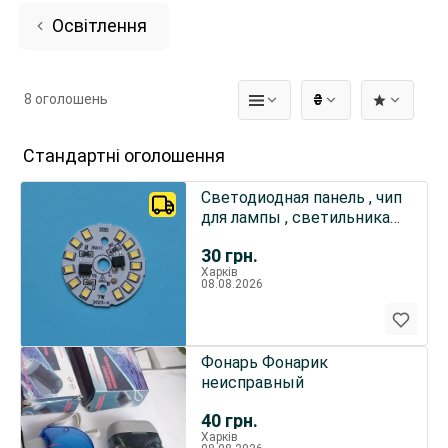
Освітлення
8 оголошень
₴
Стандартні оголошення
Светодиодная панель , чип
для лампы , светильника
AC 220 V , 7 W
30
грн.
Харків
08.08.2026
Фонарь Фонарик
неисправный
40
грн.
Харків