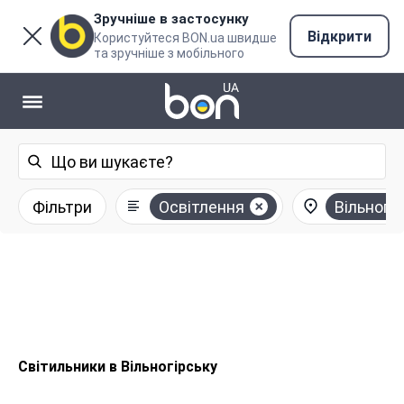
Зручніше в застосунку
Відкрити
Користуйтеся BON.ua швидше
та зручніше з мобільного
Фільтри
Освітлення
Вільногі
Світильники в Вільногірську