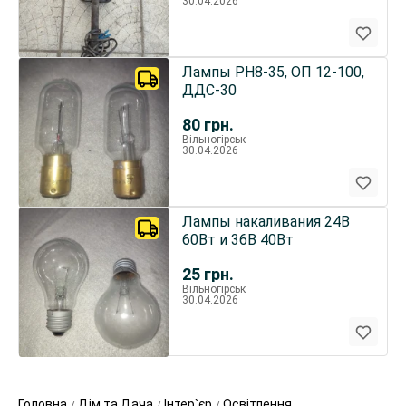
30.04.2026
Лампы РН8-35, ОП 12-100,
ДДС-30
80
грн.
Вільногірськ
30.04.2026
Лампы накаливания 24В
60Вт и 36В 40Вт
25
грн.
Вільногірськ
30.04.2026
Головна
Дім та Дача
Інтер`єр
Освітлення