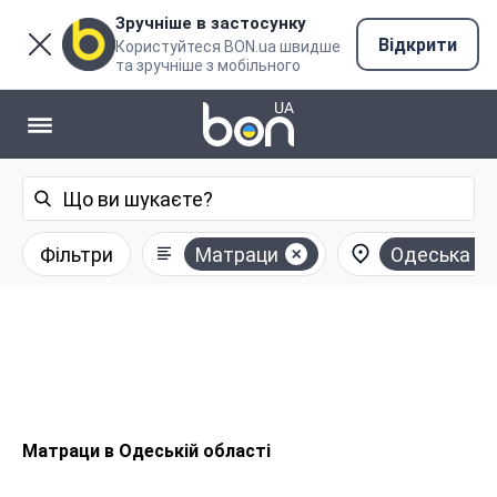
Зручніше в застосунку
Відкрити
Користуйтеся BON.ua швидше
та зручніше з мобільного
Фільтри
Матраци
Одеська о
Матраци в Одеській області