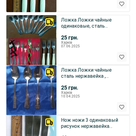
Ложка Ложки чайные
одинаковые, сталь
нержавейка ,
25
грн.
экологически чистые
Харків
07.06.2025
Ложка Ложки чайные
сталь нержавейка ,
разный рисунок 4 шт.
25
грн.
Харків
10.04.2025
Нож ножи 3 одинаковый
рисунок нержавейка
экологически