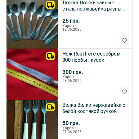
Ложка Ложки чайные
сталь нержавейка разный
рисунок экологически
25
грн.
чист
Харків
12.06.2025
Нож Rostfrei с серебром
800 пробы , кусок
300
грн.
Харків
08.06.2025
Вилка Вилки нержавейка с
белой костяной ручкой
одинаковый рисунок
50
грн.
Харків
07.06.2025