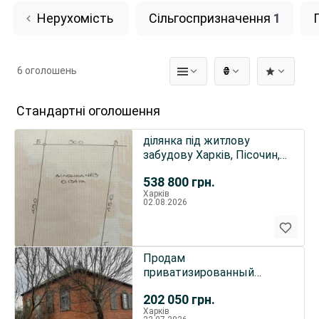
Нерухомість
Сільгоспризначення
1
6 оголошень
₴
Стандартні оголошення
ділянка під житлову
забудову Харків, Пісочин,
Южанская 63
538 800
грн.
Харків
02.08.2026
Продам
приватизированный
участок 4 500$
202 050
грн.
Харків