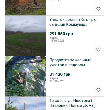
22.07.2026
Участок земля п.Котляры
бывший Коммунар
Харьковский район
291 850
грн.
Харків
14.10.2025
Продается земельный
участок в садовом
товариществе
31 430
грн.
Харків
31.08.2025
15 соток, ул. Ньютона (
Павленки, Новые Дома )