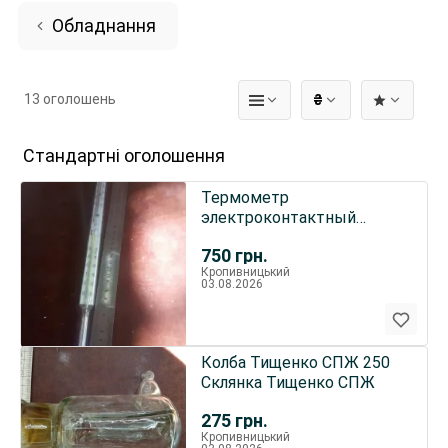
Обладнання
13 оголошень
₴
Стандартні оголошення
Термометр
электроконтактный
промышленный ртутный
750
грн.
TPG 0...+250°С
Кропивницький
03.08.2026
Колба Тищенко СПЖ 250
Склянка Тищенко СПЖ
275
грн.
Кропивницький