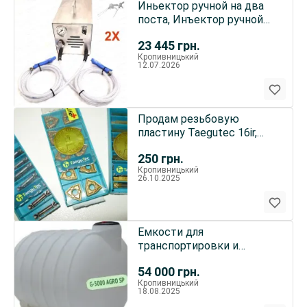
Иньектор ручной на два
поста, Инъектор ручной
электрический
23 445
грн.
Кропивницький
12.07.2026
Продам резьбовую
пластину Taegutec 16ir,
22er, 27er
250
грн.
Кропивницький
26.10.2025
Емкости для
транспортировки и
хранения КАС
54 000
грн.
Кропивницький
18.08.2025