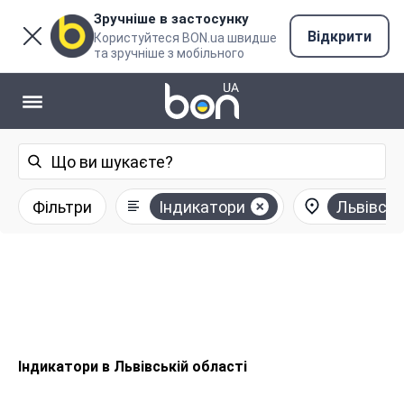
Зручніше в застосунку
Відкрити
Користуйтеся BON.ua швидше
та зручніше з мобільного
Фільтри
Індикатори
Львівськ
Індикатори в Львівській області