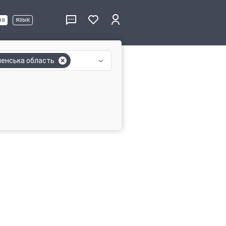
ва
язык
ненська область