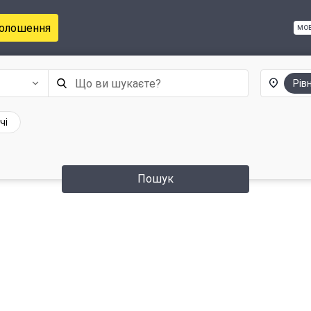
голошення
мо
Рів
чі
Пошук