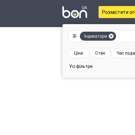
Розмістити о
Індикатори
Ціна
Стан
Час пода
Усі фільтри