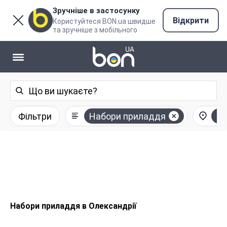
Зручніше в застосунку
Відкрити
Користуйтеся BON.ua швидше
та зручніше з мобільного
Фільтри
Набори приладдя
Ол
Набори приладдя в Олександрії