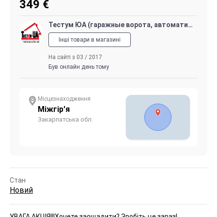
349
€
Тестум ЮА (гаражные ворота, автоматика для всех типов ворот, ролеты, двери, кондиционеры)
Інші товари в магазині
На сайті з 03 / 2017
Був онлайн день тому
Місцезнаходження
Міжгір'я
Закарпатська обл.
Стан
Новий
УВАГА АКЦІЯ!!!
Хочете заощадити? Зробіть це зараз!