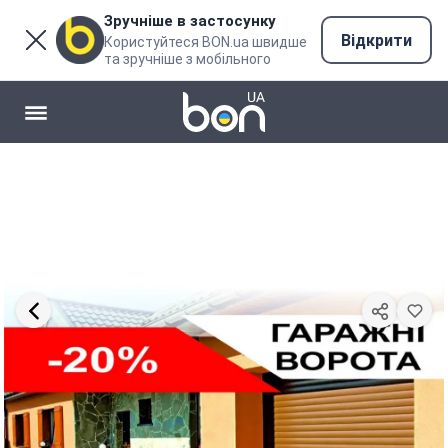
Зручніше в застосунку
Відкрити
Користуйтеся BON.ua швидше
та зручніше з мобільного