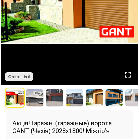
Фото:
1
із
8
Акція! Гаражні (гаражные) ворота
GANT (Чехія) 2028х1800! Міжгір’я