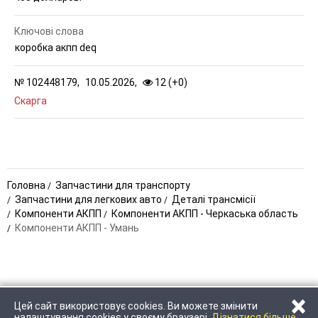
Ключові слова
коробка акпп deq
№
102448179,
10.05.2026,
12 (
+
0
)
Скарга
Головна
Запчастини для транспорту
Запчастини для легкових авто
Деталі трансмісії
Компоненти АКПП
Компоненти АКПП - Черкаська область
Компоненти АКПП - Умань
×
Цей сайт використовує cookies. Ви можете змінити
ЗАТЕЛЕФОНУВАТИ
НАПИСАТИ
налаштування cookies у своєму браузері.
Дізнатися більше.