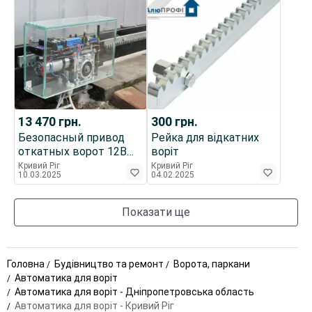
13 470
грн.
300
грн.
Безопасный привод
Рейка для відкатних
откатных ворот 12В
воріт
мотор-редуктор
Кривий Ріг
Кривий Ріг
10.03.2025
04.02.2025
автоматика
Показати ще
Головна
Будівництво та ремонт
Ворота, паркани
Автоматика для воріт
Автоматика для воріт - Дніпропетровська область
Автоматика для воріт - Кривий Ріг