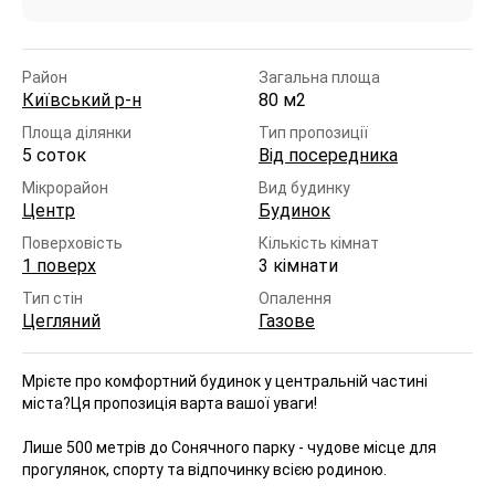
Район
Загальна площа
Київський р-н
80 м2
Площа ділянки
Тип пропозиції
5 соток
Від посередника
Мікрорайон
Вид будинку
Центр
Будинок
Поверховість
Кількість кімнат
1 поверх
3 кімнати
Тип стін
Опалення
Цегляний
Газове
Мрієте про комфортний будинок у центральній частині
міста?
Ця пропозиція варта вашої уваги!
Лише 500 метрів до Сонячного парку - чудове місце для
прогулянок, спорту та відпочинку всією родиною.