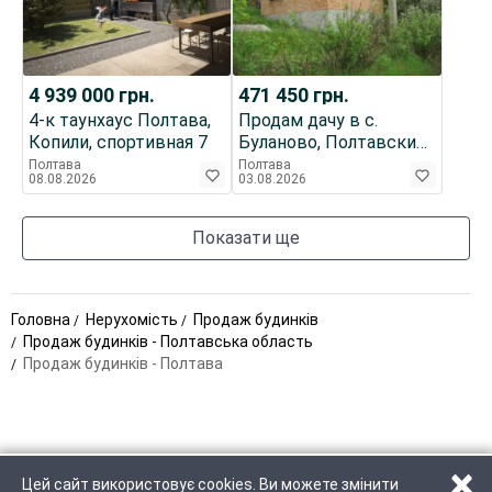
4 939 000
грн.
471 450
грн.
4-к таунхаус Полтава,
Продам дачу в с.
Копили, спортивная 7
Буланово, Полтавский
район, 10км. от
Полтава
Полтава
08.08.2026
03.08.2026
Полтавы.
Показати ще
Головна
Нерухомість
Продаж будинків
Продаж будинків - Полтавська область
Продаж будинків - Полтава
×
Цей сайт використовує cookies. Ви можете змінити