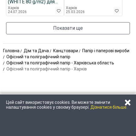
(WHITE 80 g/m2) для
принтера, ксерокса
Харків
Харків
24.07.2026
25.03.2026
(офисная)
Показати ще
Головна
Дім та Дача
Канцтовари
Папір і паперові вироби
Офісний та поліграфічний папір
Офісний та поліграфічний папір - Харківська область
Офісний та поліграфічний папір - Харків
×
Цей сайт використовує cookies. Ви можете змінити
ЗАТЕЛЕФОНУВАТИ
НАПИСАТИ
налаштування cookies у своєму браузері.
Дізнатися більше.