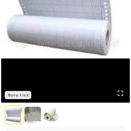
Фото:
1
із
3