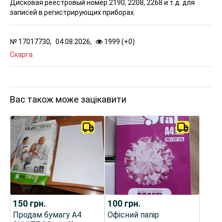
Дисковая реестровый номер 2190, 2208, 2268 и т.д. для
записей в регистрирующих приборах.
№
17017730,
04.08.2026,
1999 (
+
0
)
Скарга
Вас також може зацікавити
150
грн.
100
грн.
Продам бумагу А4
Офісний папір