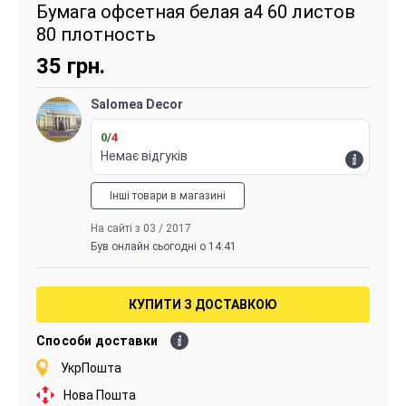
Бумага офсетная белая а4 60 листов
80 плотность
35
грн.
Salomea Decor
0
/
4
Немає відгуків
Інші товари в магазині
На сайті з 03 / 2017
Був онлайн сьогодні о 14:41
КУПИТИ З ДОСТАВКОЮ
Способи доставки
УкрПошта
Нова Пошта