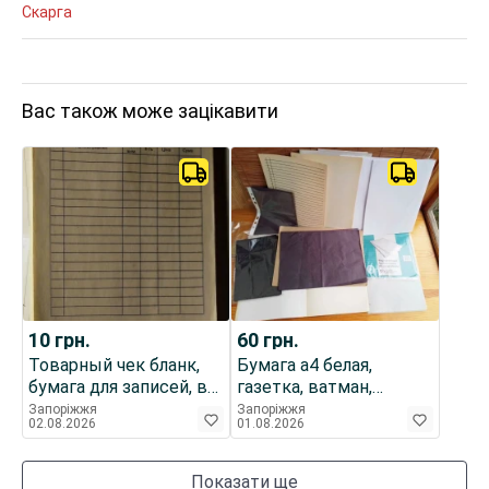
Скарга
Вас також може зацікавити
10
грн.
60
грн.
Товарный чек бланк,
Бумага а4 белая,
бумага для записей, в
газетка, ватман,
упаковку посылок,
копировальная, а3,
Запоріжжя
Запоріжжя
02.08.2026
01.08.2026
подарков
лист линованый
Показати ще