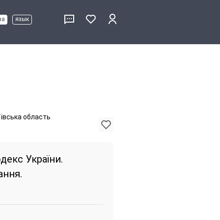
ва
язык
иївська область
декс України.
ання.