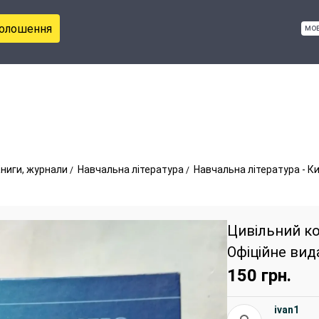
голошення
мо
ниги, журнали
Навчальна література
Навчальна література - К
Цивільний ко
Офіційне вид
150
грн.
ivan1