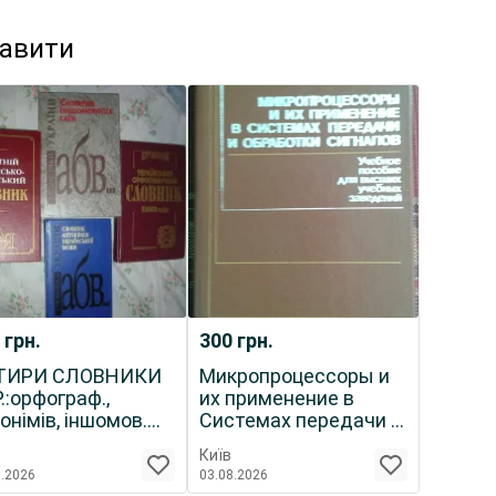
кавити
0
грн.
300
грн.
ТИРИ СЛОВНИКИ
Микропроцессоры и
.:орфограф.,
их применение в
онімів, іншомов.
Системах передачи и
в,укр.-рос.
Обработки Сигнал
Київ
8.2026
03.08.2026