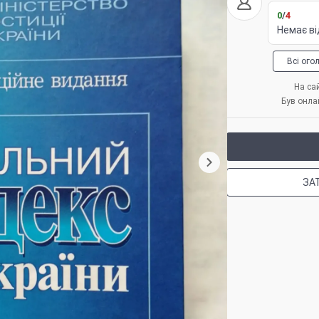
0
/
4
Немає ві
Всі ого
На сай
Був онла
ЗА