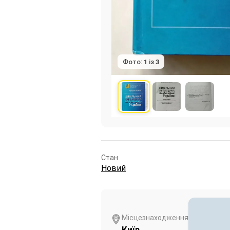
Фото:
1
із
3
Стан
Новий
Місцезнаходження
Київ