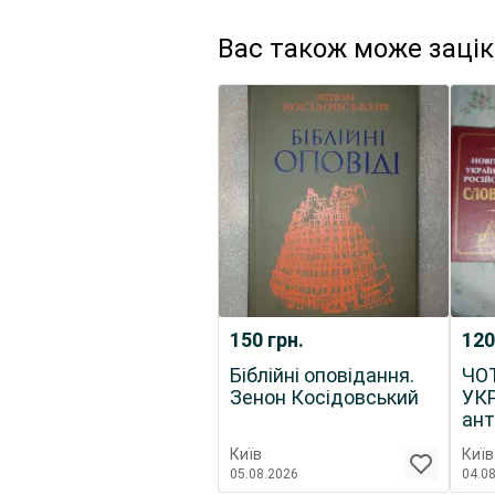
Вас також може заці
150
грн.
12
Біблійні оповідання.
ЧО
Зенон Косідовський
УКР
ант
слі
Київ
Київ
05.08.2026
04.0