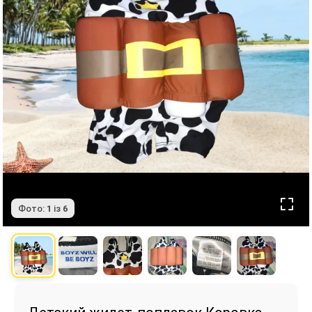
Фото:
1
із
6