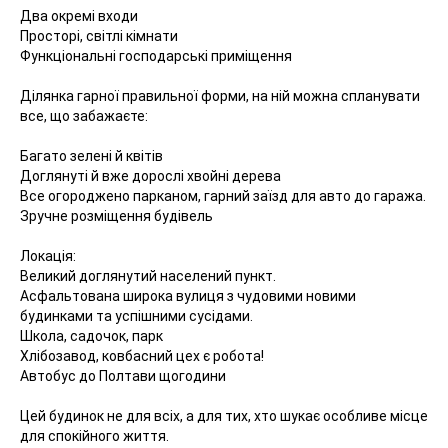
Два окремі входи
Просторі, світлі кімнати
Функціональні господарські приміщення
Ділянка гарної правильної форми, на ній можна спланувати
все, що забажаєте:
Багато зелені й квітів
Доглянуті й вже дорослі хвойні дерева
Все огороджено парканом, гарний заїзд для авто до гаража.
Зручне розміщення будівель
Локація:
Великий доглянутий населений пункт.
Асфальтована широка вулиця з чудовими новими
будинками та успішними сусідами.
Школа, садочок, парк
Хлібозавод, ковбасний цех є робота!
Автобус до Полтави щогодини
Цей будинок не для всіх, а для тих, хто шукає особливе місце
для спокійного життя.