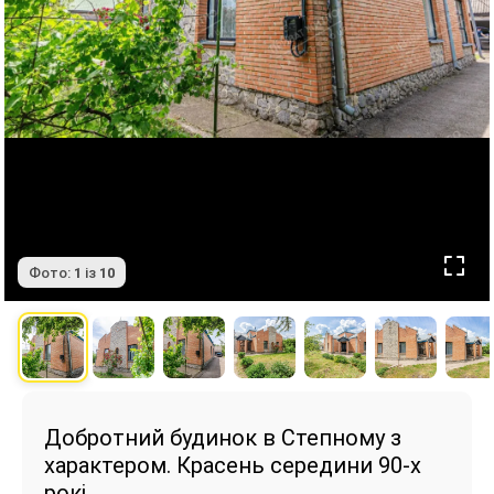
Фото:
1
із
10
Добротний будинок в Степному з
характером. Красень середини 90-х
рокі