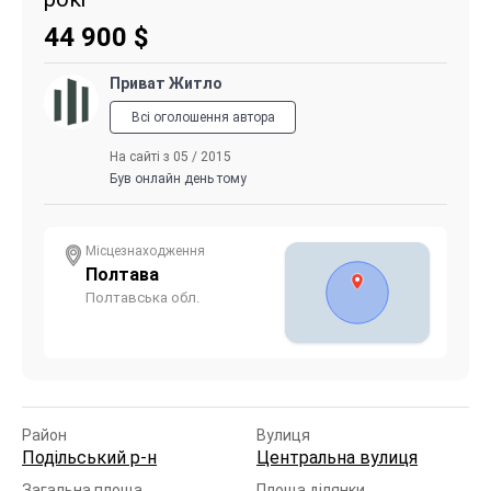
44 900
$
Приват Житло
Всі оголошення автора
На сайті з 05 / 2015
Був онлайн день тому
Місцезнаходження
Полтава
Полтавська обл.
Район
Вулиця
Подільський р-н
Центральна вулиця
Загальна площа
Площа ділянки