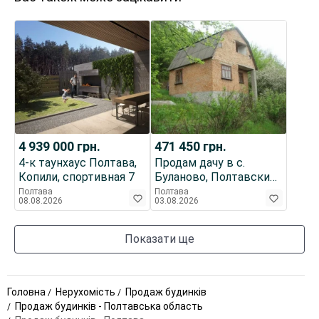
4 939 000
грн.
471 450
грн.
4-к таунхаус Полтава,
Продам дачу в с.
Копили, спортивная 7
Буланово, Полтавский
район, 10км. от
Полтава
Полтава
08.08.2026
03.08.2026
Полтавы.
Показати ще
Головна
Нерухомість
Продаж будинків
Продаж будинків - Полтавська область