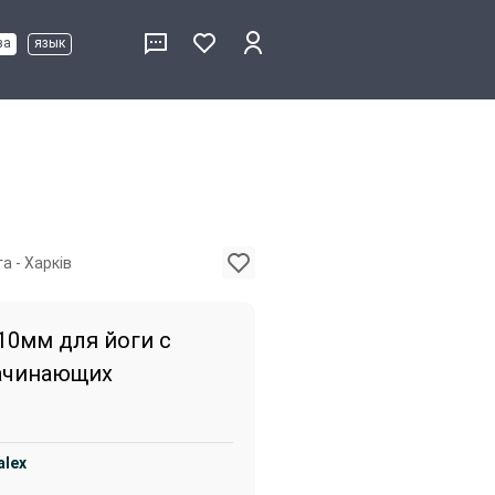
ва
язык
а - Харків
10мм для йоги с
ачинающих
alex