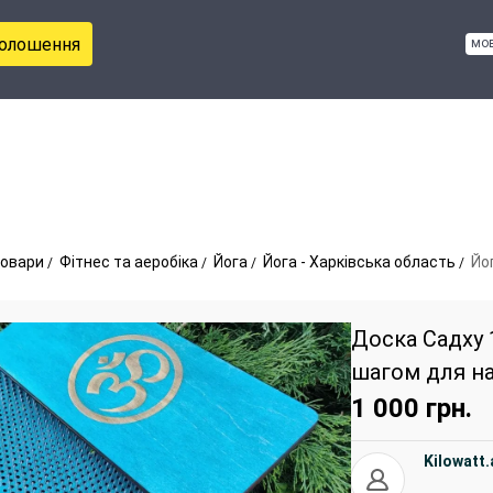
голошення
мо
овари
Фітнес та аеробіка
Йога
Йога - Харківська область
Йог
Доска Садху 
шагом для н
1 000
грн.
Kilowatt.