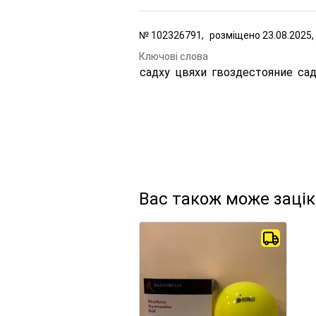
№
102326791,
розміщено
23.08.2025,
Ключові слова
садху
цвяхи
гвоздестояние
сад
Вас також може заці