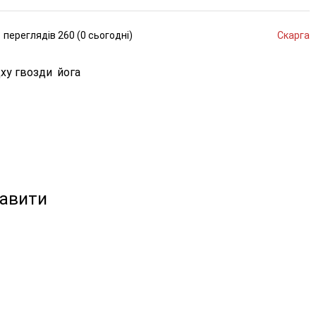
переглядів
260 (
0
сьогодні
)
Скарга
ху гвозди
йога
кавити