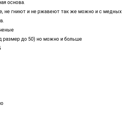
ная основа.
е, не гниют и не ржавеют так же можно и с медных
в.
иченые
д размер до 50) но можно и больше
5
но