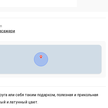
п
асажери
руга или себя таким подарком, полезная и прикольная
ый и латунный цвет.