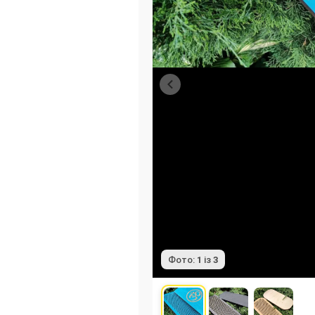
Фото:
1
із
3