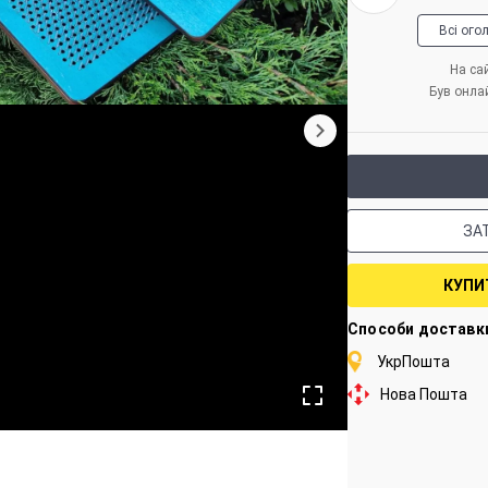
Всі ого
На сай
Був онла
ЗА
КУПИ
Способи доставк
УкрПошта
Нова Пошта