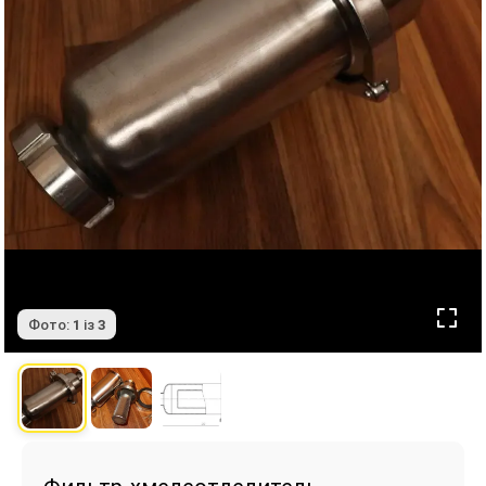
Фото:
1
із
3