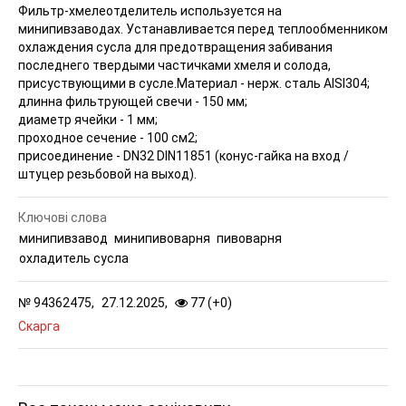
Фильтр-хмелеотделитель используется на
минипивзаводах. Устанавливается перед теплообменником
охлаждения сусла для предотвращения забивания
последнего твердыми частичками хмеля и солода,
присуствующими в сусле.
Материал - нерж. сталь AISI304;
длинна фильтрующей свечи - 150 мм;
диаметр ячейки - 1 мм;
проходное сечение - 100 см2;
присоединение - DN32 DIN11851 (конус-гайка на вход /
штуцер резьбовой на выход).
Ключові слова
минипивзавод
минипивоварня
пивоварня
охладитель сусла
№
94362475,
27.12.2025,
77 (
+
0
)
Скарга