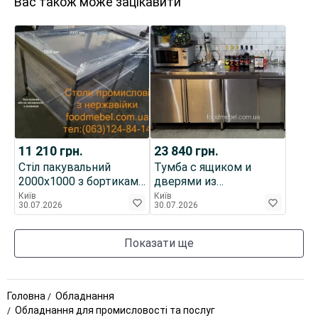
Вас також може зацікавити
11 210
грн.
23 840
грн.
Стіл пакувальний
Тумба с ящиком и
2000х1000 з бортиками
дверями из
без полички з
нержавейки для кафе
Київ
Київ
30.07.2026
30.07.2026
нержавіючої сталі
кондитерской
торговли
Показати ще
Головна
Обладнання
Обладнання для промисловості та послуг