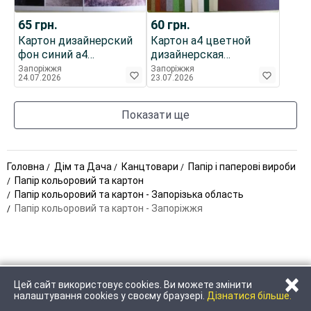
65
грн.
60
грн.
Картон дизайнерский
Картон а4 цветной
фон синий а4
дизайнерская
фотобумага плотная
текстура, блеск,
Запоріжжя
Запоріжжя
24.07.2026
23.07.2026
набор 3 штуки
двусторонний 250 г м2
Показати ще
Головна
Дім та Дача
Канцтовари
Папір і паперові вироби
Папір кольоровий та картон
Папір кольоровий та картон - Запорізька область
Папір кольоровий та картон - Запоріжжя
×
Цей сайт використовує cookies. Ви можете змінити
ЗАТЕЛЕФОНУВАТИ
НАПИСАТИ
налаштування cookies у своєму браузері.
Дізнатися більше.