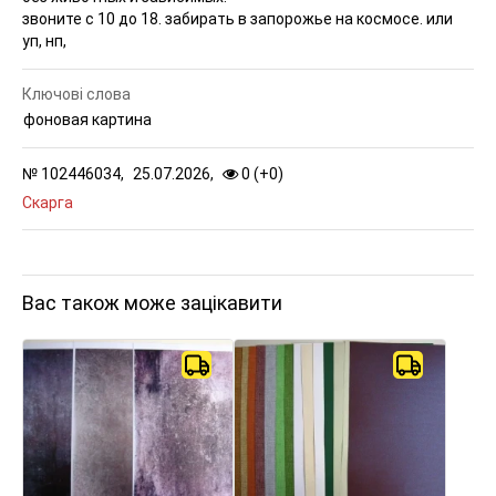
звоните с 10 до 18. забирать в запорожье на космосе. или
уп, нп,
Ключові слова
фоновая картина
№
102446034,
25.07.2026,
0 (
+
0
)
Скарга
Вас також може зацікавити