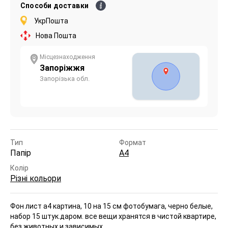
Способи доставки
УкрПошта
Нова Пошта
Місцезнаходження
Запоріжжя
Запорізька обл.
Тип
Формат
Папір
А4
Колір
Різні кольори
Фон лист а4 картина, 10 на 15 см фотобумага, черно белые,
набор 15 штук.
даром. все вещи хранятся в чистой квартире,
без животных и зависимых.