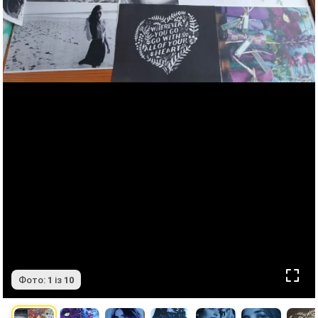
Фото:
1
із
10