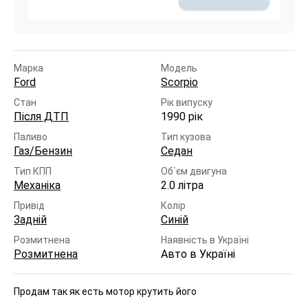
Марка
Модель
Ford
Scorpio
Стан
Рік випуску
Після ДТП
1990 рік
Паливо
Тип кузова
Газ/Бензин
Седан
Тип КПП
Об`єм двигуна
Механіка
2.0 літра
Привід
Колір
Задній
Синій
Розмитнена
Наявність в Україні
Розмитнена
Авто в Україні
Продам так як есть мотор крутить його