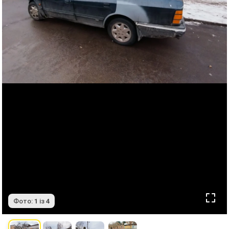
Фото:
1
із
4