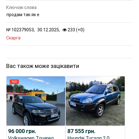
Ключові слова
продам так як е
№
102379053,
30.12.2025,
233 (
+
0
)
Скарга
Вас також може зацікавити
ТОП
96 000
грн.
87 555
грн.
Volkswagen Touareg
Hyundai Tucson 2.0