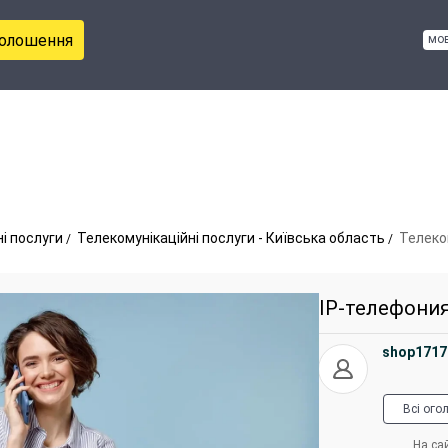
голошення
мо
і послуги
Телекомунікаційні послуги - Київська область
Телеком
IP-телефони
shop171
Всі ого
На сай