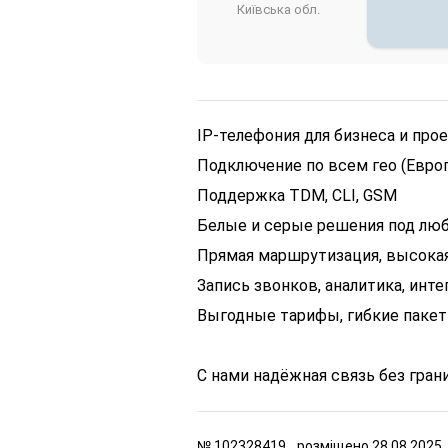
Київська обл.
IP-телефония для бизнеса и про
Подключение по всем гео (Европа
Поддержка TDM, CLI, GSM
Белые и серые решения под лю
Прямая маршрутизация, высока
Запись звонков, аналитика, инт
Выгодные тарифы, гибкие паке
С нами надёжная связь без гран
№
102328419,
розміщено
28.08.2025,