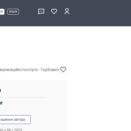
ва
язык
унікаційні послуги - Горбовичі
я
7d
лошення автора
ті з 08 / 2025