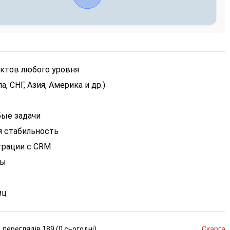
ектов любого уровня
, СНГ, Азия, Америка и др.)
бые задачи
я стабильность
еграции с CRM
ты
иц
переглядів
189 (
0
сьогодні
)
Скарга