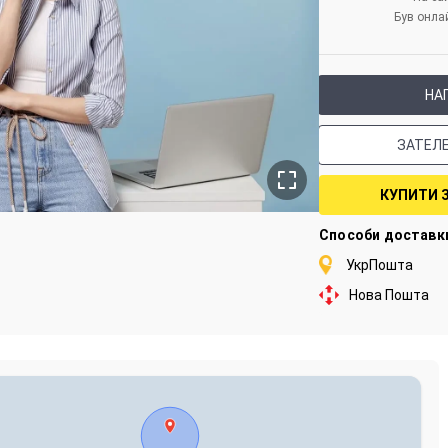
Був онла
НА
ЗАТЕЛ
КУПИТИ 
Способи доставк
УкрПошта
Нова Пошта