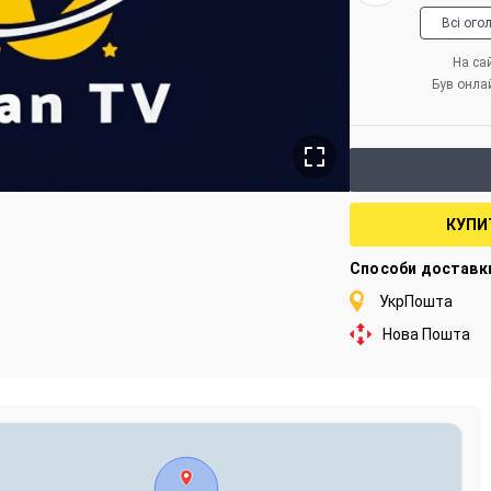
Всі ого
На сай
Був онла
КУПИ
Способи доставк
УкрПошта
Нова Пошта