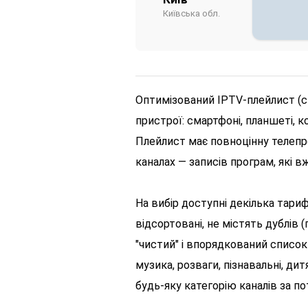
Київська обл.
Оптимізований IPTV-плейлист (сп
пристрої: смартфоні, планшеті, ко
Плейлист має повноцінну телепро
каналах — записів програм, які 
На вибір доступні декілька тари
відсортовані, не містять дублів 
"чистий" і впорядкований список к
музика, розваги, пізнавальні, ди
будь-яку категорію каналів за по