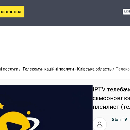
голошення
мо
і послуги
Телекомунікаційні послуги - Київська область
Телеком
IPTV телебач
самооновлю
плейлист (те
Stan TV