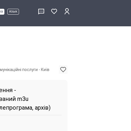
ва
язык
унікаційні послуги - Київ
ення -
ваний m3u
лепрограма, архів)