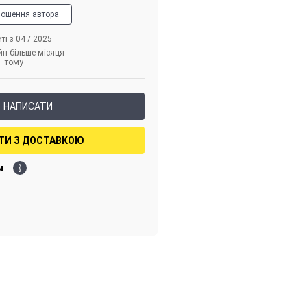
лошення автора
ті з 04 / 2025
йн більше місяця
тому
НАПИСАТИ
ТИ З ДОСТАВКОЮ
и