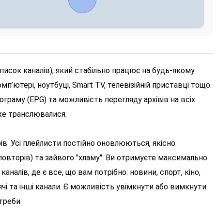
исок каналів), який стабільно працює на будь-якому
мп’ютері, ноутбуці, Smart TV, телевізійній приставці тощо.
граму (EPG) та можливість перегляду архівів на всіх
вже транслювалися.
фів. Усі плейлисти постійно оновлюються, якісно
(повторів) та зайвого "хламу". Ви отримуєте максимально
аналів, де є все, що вам потрібно: новини, спорт, кіно,
тячі та інші канали. Є можливість увімкнути або вимкнути
треби.