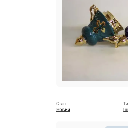
Стан
Ти
Новий
Ін