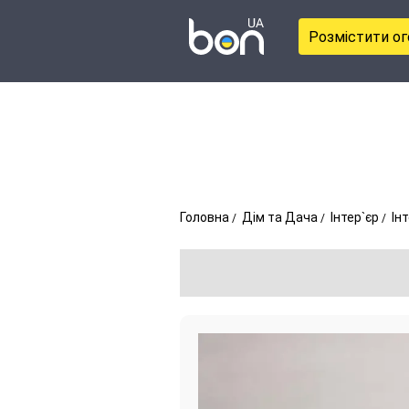
Розмістити о
Головна
Дім та Дача
Інтер`єр
Ін