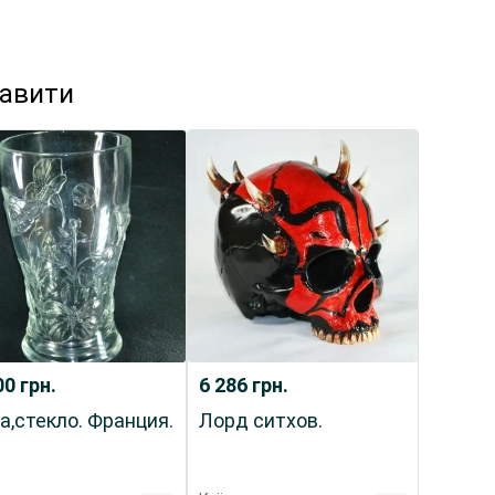
кавити
00
грн.
6 286
грн.
а,стекло. Франция.
Лорд ситхов.