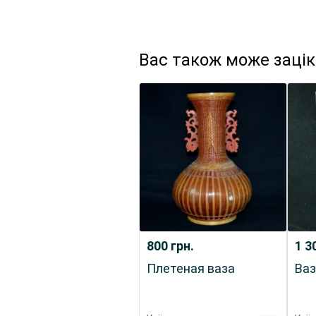
Вас також може заці
800
грн.
1 3
Плетеная ваза
Ваз