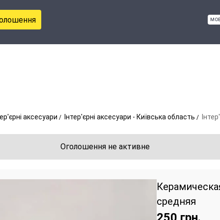
голошення
мо
тер'єрні аксесуари
Інтер'єрні аксесуари - Київська область
Інтер
Оголошення не активне
Керамическа
средняя
250
грн.