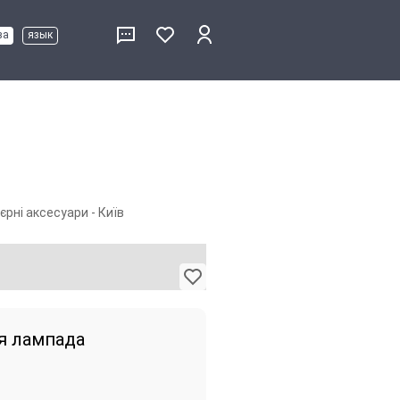
ва
язык
'єрні аксесуари - Київ
я лампада