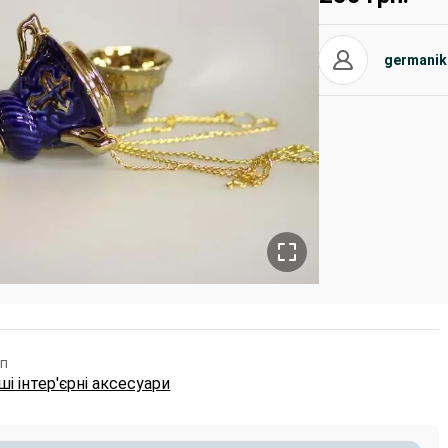
germanik
п
ші інтер'єрні аксесуари