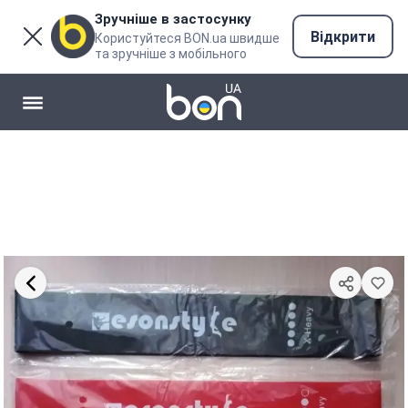
Зручніше в застосунку
Відкрити
Користуйтеся BON.ua швидше
та зручніше з мобільного