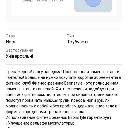
Дніпропетровська обл.
Стан
Тип
Нові
Трубчасті
Застосування
Універсальні
Тренажерный зал у вас дома! Полноценная замена штанг и
гантелей! Больше не нужно покупать дорогие абонементы в
фитнес-клуб! Фитнес-резинка Esonstyle - это полноценная
замена штанг и гантелей. Фитнес-резинки подойдут при
занятиях фитнесом, пилатесом, при силовых тренировках,
помогут прокачать мышцы груди, пресса, ног и рук. Их
можно носить с собой и без проблем держать своё тело в
форме за пределами тренажёрного зала.
Использование фитнес резинок Esonstyle гарантирует:
- Улучшение рельефа мускулатуры;