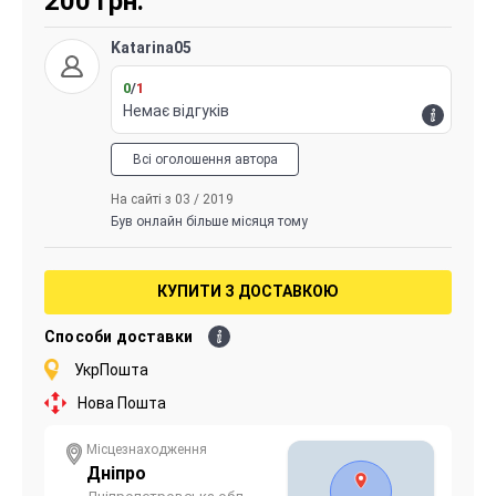
200
грн.
Katarina05
0
/
1
Немає відгуків
Всі оголошення автора
На сайті з 03 / 2019
Був онлайн більше місяця тому
КУПИТИ З ДОСТАВКОЮ
Способи доставки
УкрПошта
Нова Пошта
Місцезнаходження
Дніпро