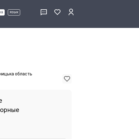
ва
язык
ницька область
е
торные