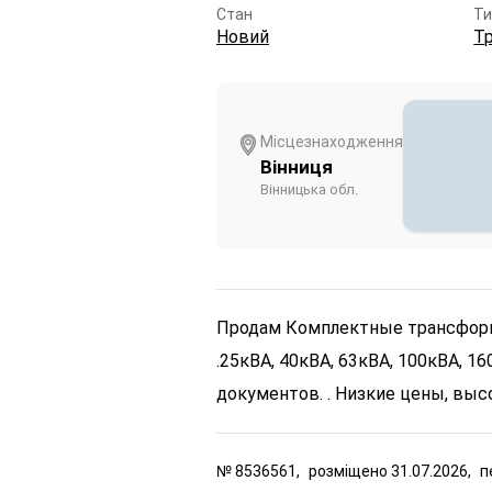
Стан
Ти
Новий
Т
Місцезнаходження
Вінниця
Вінницька обл.
Продам Комплектные трансфо
.25кВА, 40кВА, 63кВА, 100кВА, 16
документов. . Низкие цены, выс
№
8536561,
розміщено
31.07.2026,
п