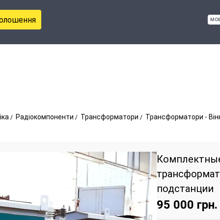
голошення
мо
іка
Радіокомпоненти
Трансформатори
Трансформатори - Він
Комплектны
трансформа
подстанции
95 000
грн.