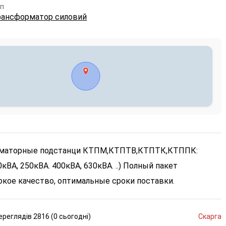
п
рансформатор силовий
рматорные подстанци КТПМ,КТПТВ,КТПТК,КТППК:
0кВА, 250кВА. 400кВА, 630кВА. ..) Полный пакет
окое качество, оптимальные сроки поставки.
ереглядів
2816 (
0
сьогодні
)
Скарга