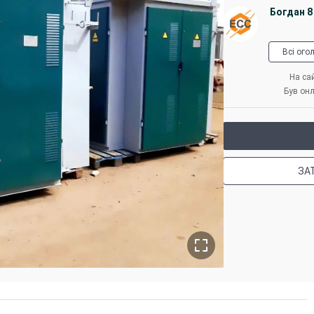
Богдан 8
Всі ого
На сай
Був онл
ЗА