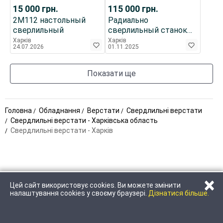
15 000
грн.
115 000
грн.
2М112 настольный
Радиально
сверлильный
сверлильный станок
2К522
Харків
Харків
24.07.2026
01.11.2025
Показати ще
Головна
Обладнання
Верстати
Свердлильні верстати
Свердлильні верстати - Харківська область
Свердлильні верстати - Харків
×
Цей сайт використовує cookies. Ви можете змінити
ЗАТЕЛЕФОНУВАТИ
НАПИСАТИ
налаштування cookies у своєму браузері.
Дізнатися більше.