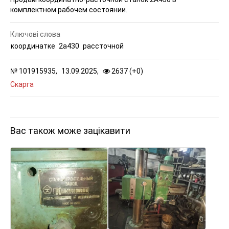
комплектном рабочем состоянии.
Ключові слова
координатке
2а430
рассточной
№
101915935,
13.09.2025,
2637 (
+
0
)
Скарга
Вас також може зацікавити