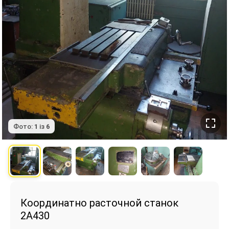
Фото:
1
із
6
Координатно расточной станок
2А430