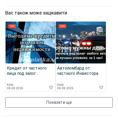
Вас також може зацікавити
ТОП
ТОП
Кредит от частного
Автоломбард от
лица под залог
частного Инвестора
недвижимости в
гривне, частный займ
Київ
Київ
08.08.2026
08.08.2026
Показати ще