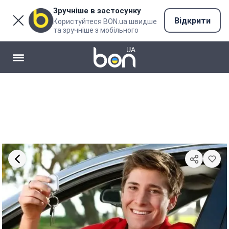
Зручніше в застосунку
Відкрити
Користуйтеся BON.ua швидше
та зручніше з мобільного