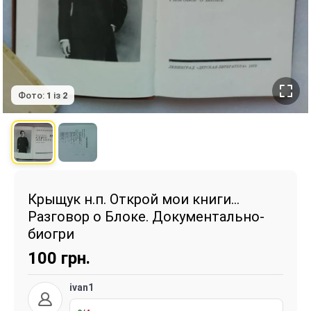
Фото:
1
із
2
Крыщук н.п. Открой мои книги...
Разговор о Блоке. Документально-
биогри
100
грн.
ivan1