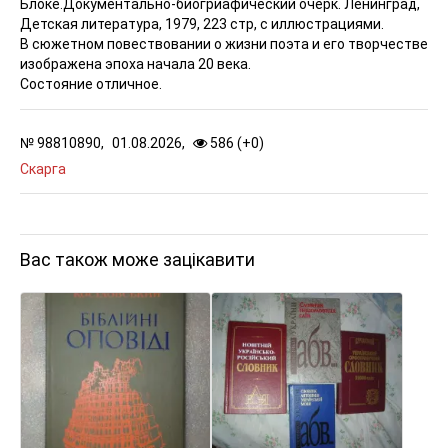
Блоке.
Документально-биогриафический очерк. Ленинград,
Детская литература, 1979, 223 стр, с иллюстрациями.
В сюжетном повествовании о жизни поэта и его творчестве
изображена эпоха начала 20 века.
Состояние отличное.
№
98810890,
01.08.2026,
586 (
+
0
)
Скарга
Вас також може зацікавити