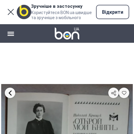
Зручніше в застосунку
Відкрити
Користуйтеся BON.ua швидше
та зручніше з мобільного