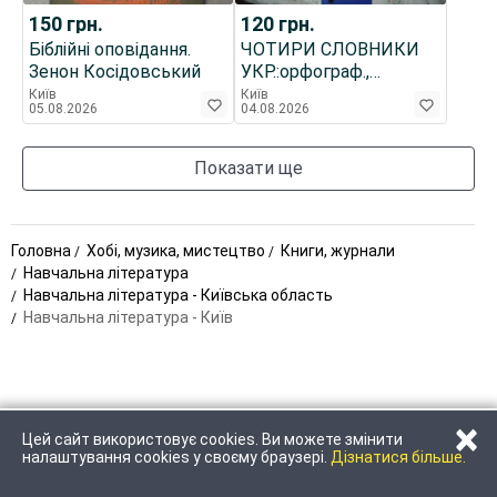
150
грн.
120
грн.
Біблійні оповідання.
ЧОТИРИ СЛОВНИКИ
Зенон Косідовський
УКР.:орфограф.,
антонімів, іншомов.
Київ
Київ
05.08.2026
04.08.2026
слів,укр.-рос.
Показати ще
Головна
Хобі, музика, мистецтво
Книги, журнали
Навчальна література
Навчальна література - Київська область
Навчальна література - Київ
×
Цей сайт використовує cookies. Ви можете змінити
ЗАТЕЛЕФОНУВАТИ
НАПИСАТИ
налаштування cookies у своєму браузері.
Дізнатися більше.