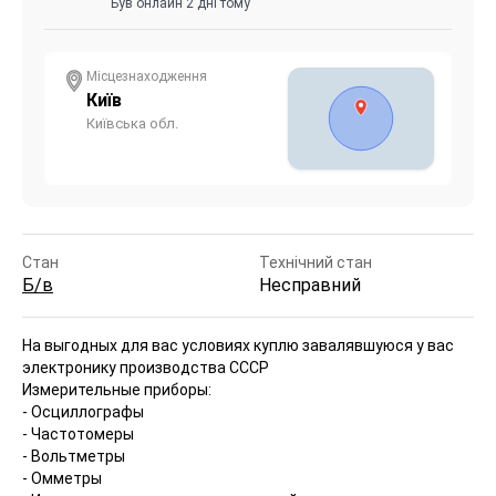
Був онлайн 2 дні тому
Місцезнаходження
Київ
Київська обл.
Стан
Технічний стан
Б/в
Несправний
На выгодных для вас условиях куплю завалявшуюся у вас
электронику производства СССР
Измерительные приборы:
- Осциллографы
- Частотомеры
- Вольтметры
- Омметры