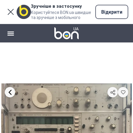
Зручніше в застосунку
Відкрити
Користуйтеся BON.ua швидше
та зручніше з мобільного