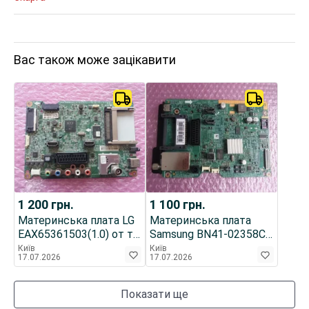
Вас також може зацікавити
1 200
грн.
1 100
грн.
Материнська плата LG
Материнська плата
EAX65361503(1.0) от тв
Samsung BN41-02358C,
32LB5610
BN94-08202A
Київ
Київ
17.07.2026
17.07.2026
Показати ще