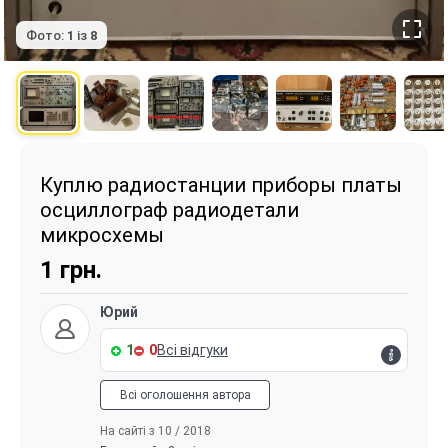
Фото:
1
із
8
Куплю радиостанции приборы платы
осциллограф радиодетали
микросхемы
1
грн.
Юрий
1
0
Всі відгуки
Всі оголошення автора
На сайті з 10 / 2018